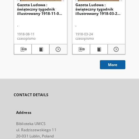
Gazeta Ludowa :
Gazeta Ludowa :
Ga
świąteczny tygodnik
świąteczny tygodnik
tyg
illustrowany 1918-11-08,
illustrowany 1918-03-24,
1, 
R. 4, nr 32
R. 4, nr 13
.
.
Kor
1918-08-11
1918-03-24
191
czasopismo
czasopismo
cza
More
CONTACT DETAILS
Address
Biblioteka UMCS
ul. Radziszewskiego 11
20-031 Lublin, Poland