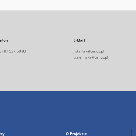
efon
E-Mail
8) 81 537 58 93
j.startek@umcs.pl
u.zielinska@umcs.pl
ksy
O Projekcie