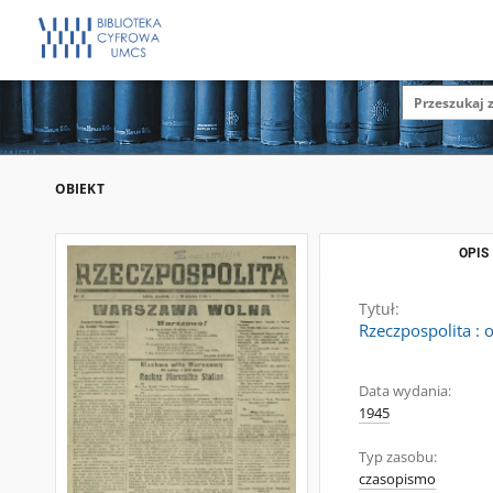
OBIEKT
OPIS
Tytuł:
Rzeczpospolita :
Data wydania:
1945
Typ zasobu:
czasopismo