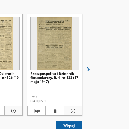
 Dziennik
Rzeczpospolita i Dziennik
Rzeczpospolita i Dzien
, nr 126 (10
Gospodarczy. R. 4, nr 133 (17
Gospodarczy. R. 4, nr 1
maja 1947)
maja 1947)
1947
1947
czasopismo
czasopismo
Więcej