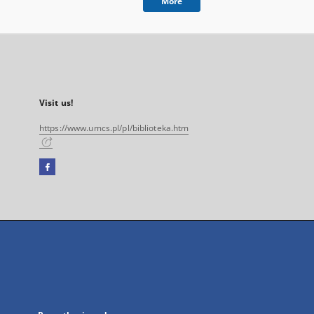
More
Visit us!
https://www.umcs.pl/pl/biblioteka.htm
Facebook
External
link,
will
open
in
a
new
tab