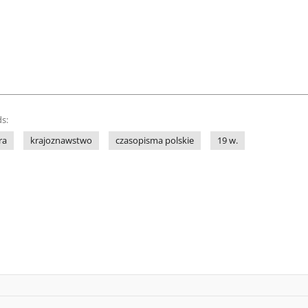
s:
ra
krajoznawstwo
czasopisma polskie
19 w.