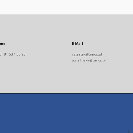
one
E-Mail
8) 81 537 58 93
j.startek@umcs.pl
u.zielinska@umcs.pl