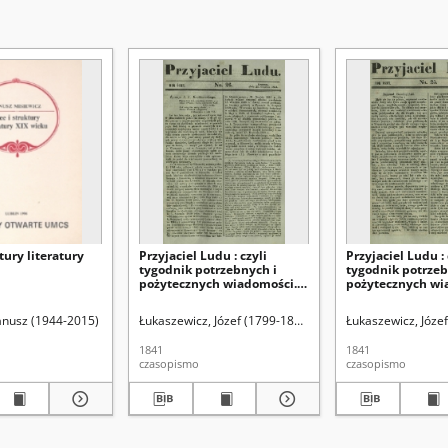
tury literatury
Przyjaciel Ludu : czyli
Przyjaciel Ludu : 
tygodnik potrzebnych i
tygodnik potrzeb
pożytecznych wiadomości.
pożytecznych wi
R. 8, No 26 (25 grudnia 1841)
R. 8, No 25 (18 g
Janusz (1944-2015)
Łukaszewicz, Józef (1799-1873). Red.
Łukaszewicz, Józef
1841
1841
czasopismo
czasopismo