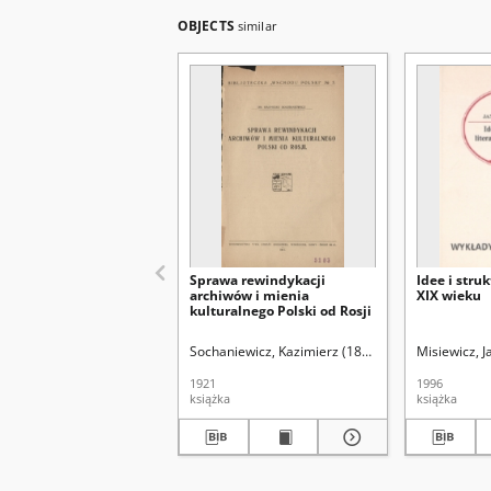
OBJECTS
similar
Sprawa rewindykacji
Idee i struk
archiwów i mienia
XIX wieku
kulturalnego Polski od Rosji
Sochaniewicz, Kazimierz (1892-1930)
Misiewicz, 
1921
1996
książka
książka