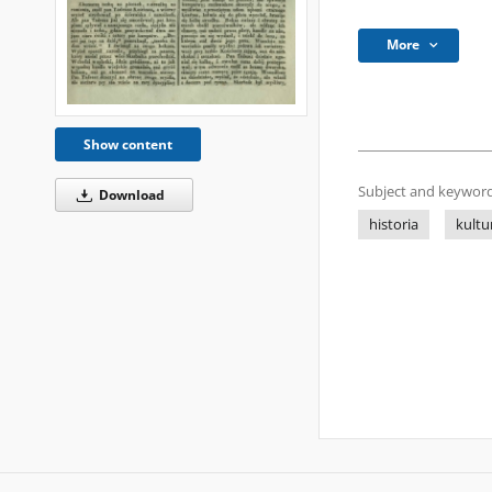
More
Show content
Subject and keyword
Download
historia
kultu