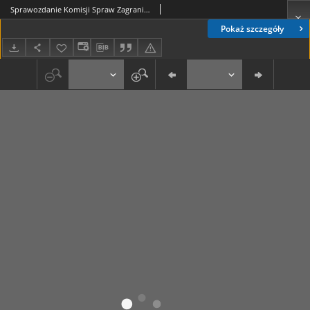
Sprawozdanie Komisji Spraw Zagranicznych. Druk nr 846-849 [Dodatek do] :Sprawozdanie Stenograficzne z ... Posiedzenia Sejmu Rzeczypospolitej z dnia ... (IV Kadencja 1935-1938)
Pokaż szczegóły