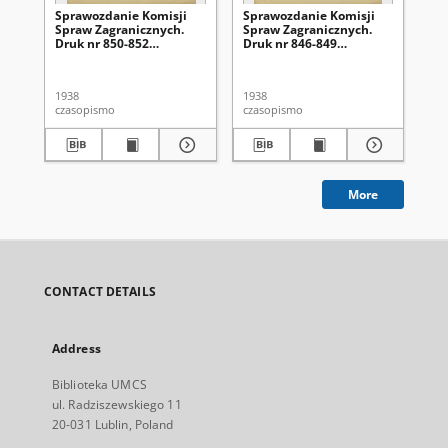
Sprawozdanie Komisji
Sprawozdanie Komisji
Rz
Spraw Zagranicznych.
Spraw Zagranicznych.
o 
Druk nr 850-852
Druk nr 846-849
mi
[Dodatek do]
[Dodatek do]
[D
:Sprawozdanie
:Sprawozdanie
:S
Stenograficzne z ...
Stenograficzne z ...
Ste
1938
1938
193
Posiedzenia Sejmu
Posiedzenia Sejmu
Po
czasopismo
czasopismo
cza
Rzeczypospolitej z dnia
Rzeczypospolitej z dnia
Rz
... (IV Kadencja 1935-
... (IV Kadencja 1935-
...
1938)
1938)
19
More
CONTACT DETAILS
Address
Biblioteka UMCS
ul. Radziszewskiego 11
20-031 Lublin, Poland