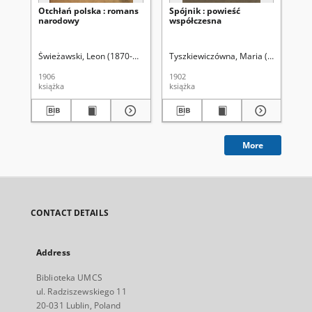
Otchłań polska : romans
Spójnik : powieść
W 
narodowy
współczesna
po
Świeżawski, Leon (1870-1936)
Tyszkiewiczówna, Maria (1871- )
Ad
1906
1902
190
książka
książka
ksi
More
CONTACT DETAILS
Address
Biblioteka UMCS
ul. Radziszewskiego 11
20-031 Lublin, Poland