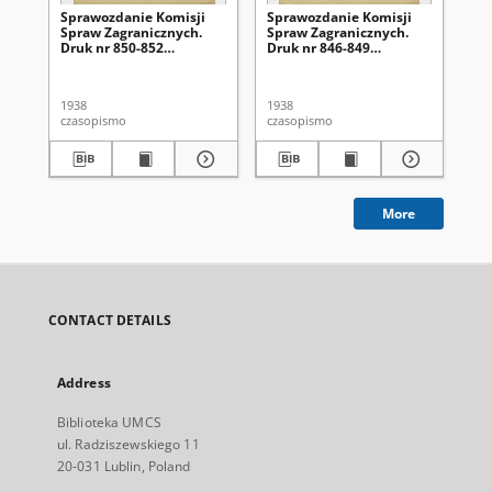
Sprawozdanie Komisji
Sprawozdanie Komisji
Rz
Spraw Zagranicznych.
Spraw Zagranicznych.
o 
Druk nr 850-852
Druk nr 846-849
mi
[Dodatek do]
[Dodatek do]
[D
:Sprawozdanie
:Sprawozdanie
:S
Stenograficzne z ...
Stenograficzne z ...
Ste
1938
1938
193
Posiedzenia Sejmu
Posiedzenia Sejmu
Po
czasopismo
czasopismo
cza
Rzeczypospolitej z dnia
Rzeczypospolitej z dnia
Rz
... (IV Kadencja 1935-
... (IV Kadencja 1935-
...
1938)
1938)
19
More
CONTACT DETAILS
Address
Biblioteka UMCS
ul. Radziszewskiego 11
20-031 Lublin, Poland