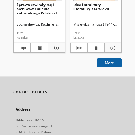
Sprawa rewindykacji
Idee i struktury
Prz
archiwów i mienia
literatury XIX wieku
ty
kulturalnego Polski od
po
Rosji
wia
(2
Sochaniewicz, Kazimierz (1892-1930)
Misiewicz, Janusz (1944-2015)
Łuk
1921
1996
184
książka
książka
cza
More
CONTACT DETAILS
Address
Biblioteka UMCS
ul. Radziszewskiego 11
20-031 Lublin, Poland