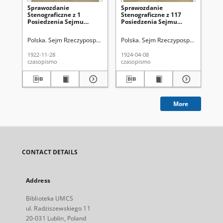
Sprawozdanie
Sprawozdanie
Sp
Stenograficzne z 1
Stenograficzne z 117
Ste
Posiedzenia Sejmu
Posiedzenia Sejmu
Po
Rzeczypospolitej z dnia
Rzeczypospolitej z dnia 8
Rze
28 listopada 1922 r. (I
kwietnia 1924 r.
lut
Polska. Sejm Rzeczypospolitej Polskiej (1922-1939)
Polska. Sejm Rzeczypospolitej Polski
Pol
Kadencja 1922-1927)
19
1922-11-28
1924-04-08
192
czasopismo
czasopismo
cza
More
CONTACT DETAILS
Address
Biblioteka UMCS
ul. Radziszewskiego 11
20-031 Lublin, Poland