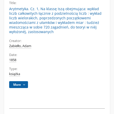
Title:
Arytmetyka. Cz. 1, Na klassę Iszą obejmująca: wykład
liczb całkowitych łącznie z podzielnością liczb : wykład
liczb wielorakich, poprzedzonych początkowemi
wiadomościami z ułamków i wykładem miar : tudzież
mieszcząca w sobie 720 zagadnień, do teoryi w niéj
wyłożonéj, zastosowanych
Creator:
Zabiełło, Adam
Date:
1858
Type:
książka
More