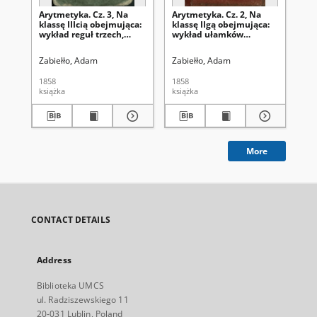
Arytmetyka. Cz. 3, Na
Arytmetyka. Cz. 2, Na
Ary
klassę IIIcią obejmująca:
klassę IIgą obejmująca:
Ob
wykład reguł trzech,
wykład ułamków
pr
stosunki, proporcye,
zwyczajnych i
pa
podnoszenie do
dziesiętnych : działania z
sz
Zabiełło, Adam
Zabiełło, Adam
Zab
kwadratu, wyciąganie
liczbami wielorakiemi,
uk
pierwiastku
wykonywane za pomocą
pie
1858
1858
185
kwadratowego, dodatek
ułamków, i 772
ro
książka
książka
ksi
mieszczący miary
zagadnienia
od
francuzkie, angielskie,
zastosowane do teoryi w
po
pruskie i austryackie,
niéj wyłożonéj
za
tudzież 613 zagadnień,
do teoryi w niéj
wyłożonéj,
More
zastosowanych
CONTACT DETAILS
Address
Biblioteka UMCS
ul. Radziszewskiego 11
20-031 Lublin, Poland