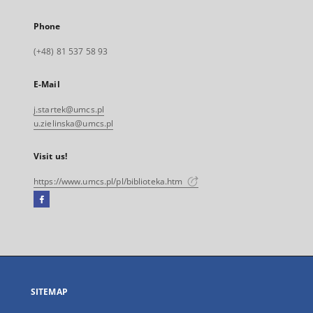
Phone
(+48) 81 537 58 93
E-Mail
j.startek@umcs.pl
u.zielinska@umcs.pl
Visit us!
https://www.umcs.pl/pl/biblioteka.htm
Facebook
External
link,
will
open
in
a
SITEMAP
new
tab