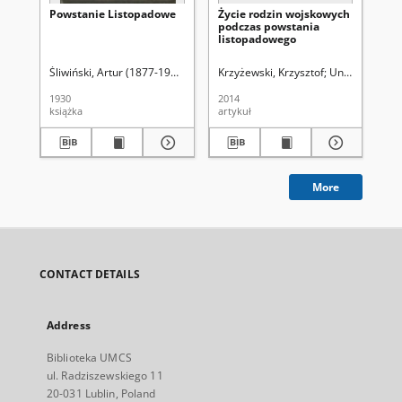
Powstanie Listopadowe
Życie rodzin wojskowych
Ws
podczas powstania
lek
listopadowego
Po
Li
18
Śliwiński, Artur (1877-1953)
Krzyżewski, Krzysztof
Uniwersytet Mar
Łuk
1930
2014
193
książka
artykuł
ksi
More
CONTACT DETAILS
Address
Biblioteka UMCS
ul. Radziszewskiego 11
20-031 Lublin, Poland