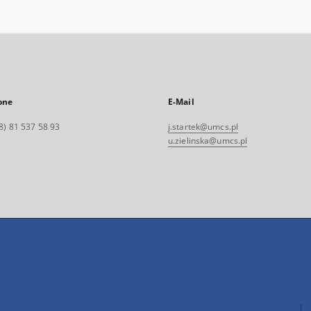
one
E-Mail
8) 81 537 58 93
j.startek@umcs.pl
u.zielinska@umcs.pl