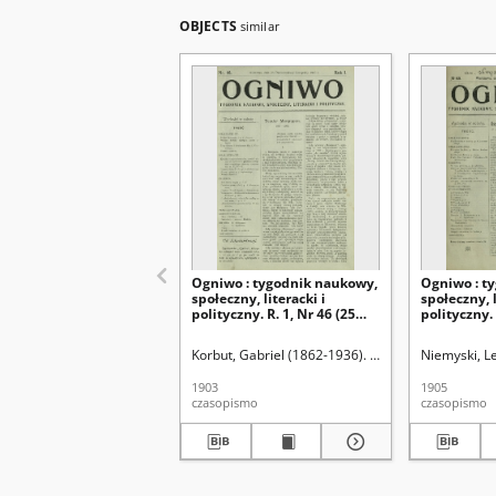
OBJECTS
similar
Ogniwo : tygodnik naukowy,
Ogniwo : t
społeczny, literacki i
społeczny, l
polityczny. R. 1, Nr 46 (25
polityczny. 
października/7 listopada
październi
1903)
Korbut, Gabriel (1862-1936). Red.
Niemyski, L
1903
1905
czasopismo
czasopismo