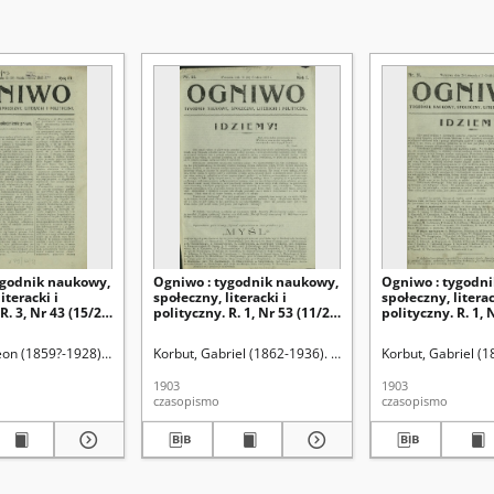
ygodnik naukowy,
Ogniwo : tygodnik naukowy,
Ogniwo : tygodn
iteracki i
społeczny, literacki i
społeczny, literac
R. 3, Nr 43 (15/28
polityczny. R. 1, Nr 53 (11/24
polityczny. R. 1, 
ka 1905)
grudnia 1903)
listopada/12 gru
eon (1859?-1928). Red.
Korbut, Gabriel (1862-1936). Red.
Korbut, Gabriel (1
1903
1903
czasopismo
czasopismo