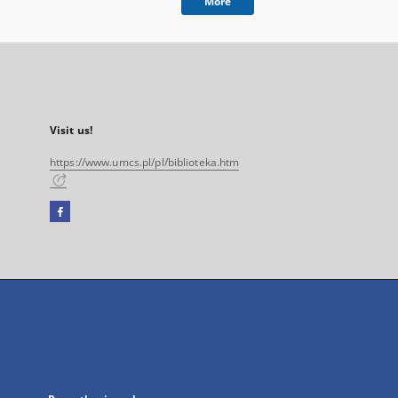
More
Visit us!
https://www.umcs.pl/pl/biblioteka.htm
Facebook
External
link,
will
open
in
a
new
tab