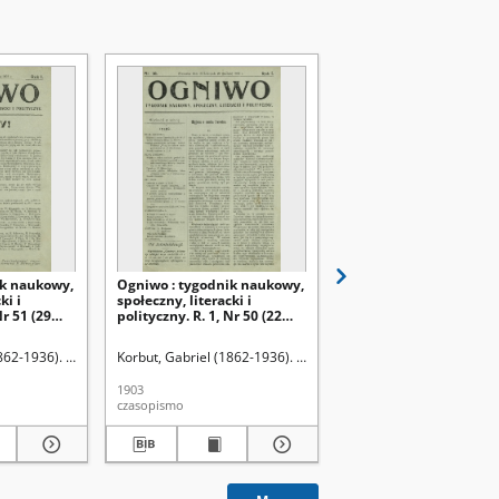
ik naukowy,
Ogniwo : tygodnik naukowy,
Ogniwo : tygodnik nau
ki i
społeczny, literacki i
społeczny, literacki i
Nr 51 (29
polityczny. R. 1, Nr 50 (22
polityczny. R. 3, Nr 18 
dnia 1903)
listopada/5 grudnia 1903)
kwietnia/6 maja 1905)
862-1936). Red.
Korbut, Gabriel (1862-1936). Red.
Niemyski, Leon (1859?-1
1903
1905
czasopismo
czasopismo