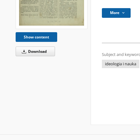
More
Show content
Download
Subject and keyword
ideologia i nauka