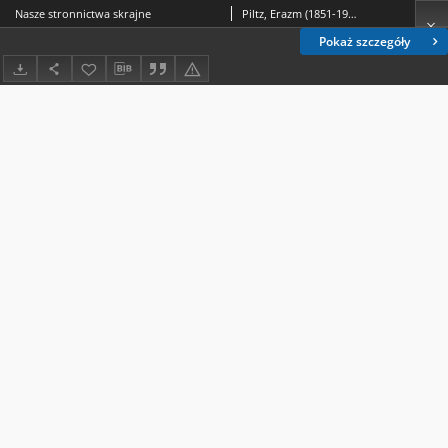
Nasze stronnictwa skrajne
Piltz, Erazm (1851-1929)
Pokaż szczegóły