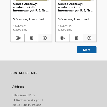
Goniec Obozowy :
Goniec Obozowy :
Go
wiadomości dla
wiadomości dla
wi
internowanych R. 5, Nr 5
internowanych R. 5, Nr 4
in
(1 marca 1944)
(15 lutego 1944)
11 
19
Ślósarczyk, Antoni. Red.
Ślósarczyk, Antoni. Red.
Śló
1944-03-01
1944-02-15
194
czasopismo
czasopismo
cza
More
CONTACT DETAILS
Address
Biblioteka UMCS
ul. Radziszewskiego 11
20-031 Lublin, Poland