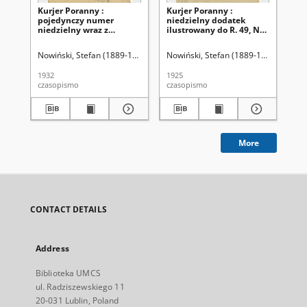
Kurjer Poranny :
Kurjer Poranny :
Kur
pojedynczy numer
niedzielny dodatek
ni
niedzielny wraz z
ilustrowany do R. 49, No
ilu
dodatkiem
355 (24 grudnia 1925)
12
ilustrowanym, No 351
Nowiński, Stefan (1889-1947). Red.
Nowiński, Stefan (1889-1947). Red.
Now
(18 grudnia 1932)
1932
1925
192
czasopismo
czasopismo
cza
More
CONTACT DETAILS
Address
Biblioteka UMCS
ul. Radziszewskiego 11
20-031 Lublin, Poland