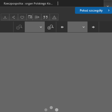
Rzeczpospolita : organ Polskiego Komitetu Wyzwolenia Narodowego. Dodatek nadzwyczajny (31 grudnia 1944)
Pokaż szczegóły