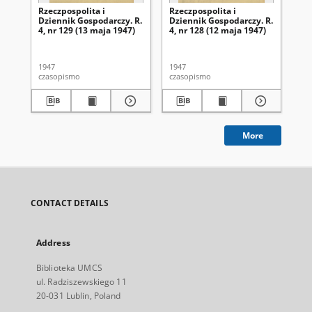
Rzeczpospolita i
Rzeczpospolita i
Rze
Dziennik Gospodarczy. R.
Dziennik Gospodarczy. R.
Dz
4, nr 129 (13 maja 1947)
4, nr 128 (12 maja 1947)
4, 
1947
1947
194
czasopismo
czasopismo
cza
More
CONTACT DETAILS
Address
Biblioteka UMCS
ul. Radziszewskiego 11
20-031 Lublin, Poland