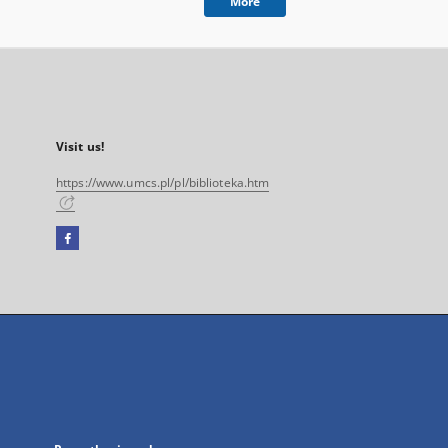
More
Visit us!
https://www.umcs.pl/pl/biblioteka.htm
Facebook
External
link,
will
open
in
a
new
tab