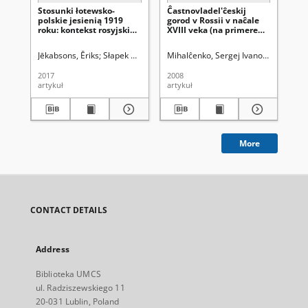
Stosunki łotewsko-
Ĉastnovladel'ĉeskij
Kar
polskie jesienią 1919
gorod v Rossii v naĉale
roku: kontekst rosyjskiej
XVIII veka (na primere
białej armii Bermondta
goroda Poĉepa)
Jēkabsons, Ēriks
Słapek Dariusz (1961- ). Red.
Mihalĉenko, Sergej Ivanoviĉ
Uniwersytet Marii Curie-
Uniwersy
2017
2008
191
artykuł
artykuł
ma
More
CONTACT DETAILS
Address
Biblioteka UMCS
ul. Radziszewskiego 11
20-031 Lublin, Poland