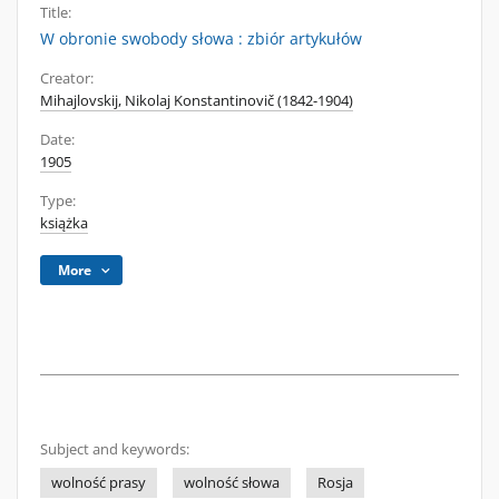
Title:
W obronie swobody słowa : zbiór artykułów
Creator:
Mihajlovskij, Nikolaj Konstantinovič (1842-1904)
Date:
1905
Type:
książka
More
Subject and keywords:
wolność prasy
wolność słowa
Rosja