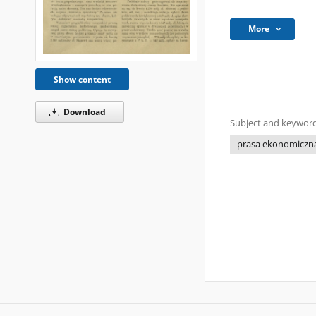
More
Show content
Download
Subject and keyword
prasa ekonomiczn