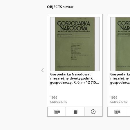
OBJECTS
similar
Gospodarka Narodowa :
Gospodarka
niezależny dwutygodnik
niezależny
gospodarczy. R. 6, nr 12 (15
gospodarczy.
czerwca 1936)
czerwca 19
1936
1936
czasopismo
czasopismo