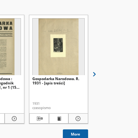
dowa :
Gospodarka Narodowa. R.
Gospodarka Narodowa 
ygodnik
1931 - [spis treści]
niezależny dwutygodn
, nr 1 (15
gospodarczy. R. 1, nr 14
października 1931)
1931
1931
czasopismo
czasopismo
More