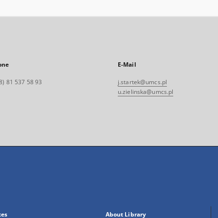
one
E-Mail
8) 81 537 58 93
j.startek@umcs.pl
u.zielinska@umcs.pl
xes
About Library