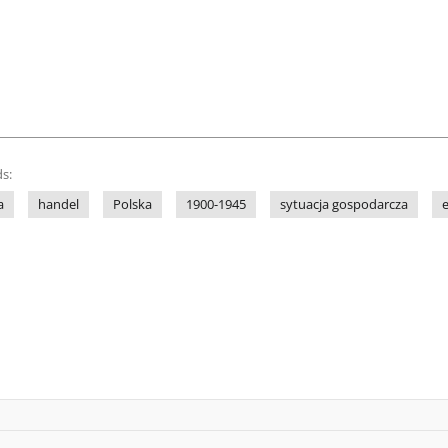
s:
a
handel
Polska
1900-1945
sytuacja gospodarcza