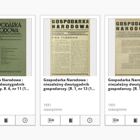
 Narodowa :
Gospodarka Narodowa :
Gospodarka Naro
 dwutygodnik
niezależny dwutygodnik
niezależny dwut
 R. 6, nr 11 (1
gospodarczy. [R. 1, nr 13 (15
gospodarczy. [R. 1
36)
października 1931)]
marca 1931)]
1931
1931
czasopismo
czasopismo