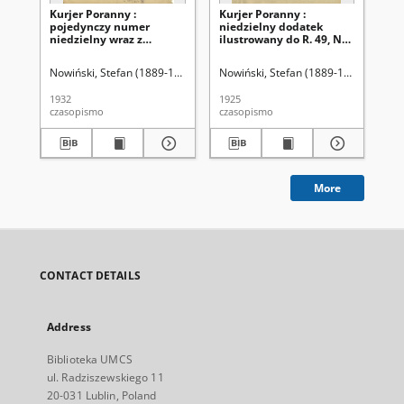
Kurjer Poranny :
Kurjer Poranny :
Kur
pojedynczy numer
niedzielny dodatek
ni
niedzielny wraz z
ilustrowany do R. 49, No
ilu
dodatkiem
355 (24 grudnia 1925)
12
ilustrowanym, No 351
Nowiński, Stefan (1889-1947). Red.
Nowiński, Stefan (1889-1947). Red.
Now
(18 grudnia 1932)
1932
1925
192
czasopismo
czasopismo
cza
More
CONTACT DETAILS
Address
Biblioteka UMCS
ul. Radziszewskiego 11
20-031 Lublin, Poland