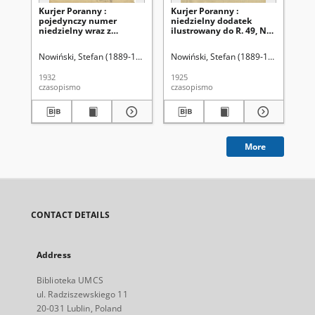
Kurjer Poranny :
Kurjer Poranny :
Kur
pojedynczy numer
niedzielny dodatek
ni
niedzielny wraz z
ilustrowany do R. 49, No
ilu
dodatkiem
355 (24 grudnia 1925)
12
ilustrowanym, No 351
Nowiński, Stefan (1889-1947). Red.
Nowiński, Stefan (1889-1947). Red.
Now
(18 grudnia 1932)
1932
1925
192
czasopismo
czasopismo
cza
More
CONTACT DETAILS
Address
Biblioteka UMCS
ul. Radziszewskiego 11
20-031 Lublin, Poland