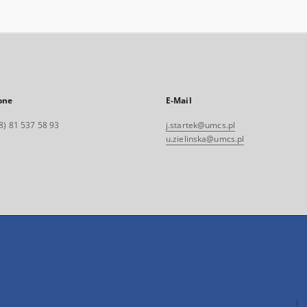
one
E-Mail
8) 81 537 58 93
j.startek@umcs.pl
u.zielinska@umcs.pl