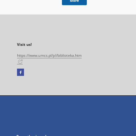
More
Visit us!
https://www.umcs.pl/pl/biblioteka.htm
Facebook
External
link,
will
open
in
a
new
tab