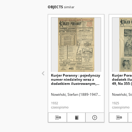
OBJECTS
similar
Kurjer Poranny : pojedynczy
Kurjer Pora
numer niedzielny wraz z
dodatek il
dodatkiem ilustrowanym,
49, No 355 
No 351 (18 grudnia 1932)
Nowiński, Stefan (1889-1947). Red.
Nowiński, S
1932
1925
czasopismo
czasopismo