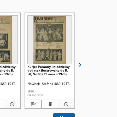
niedzielny
Kurjer Poranny : niedzielny
Kurjer Poranny : niedz
any do R.
dodatek ilustrowany do R.
dodatek ilustrowany d
ca 1926)
50, No 80 (21 marca 1926)
50, No 66 7 marca (192
(1889-1947). Red.
Nowiński, Stefan (1889-1947). Red.
Nowiński, Stefan (1889-
1926
1926
czasopismo
czasopismo