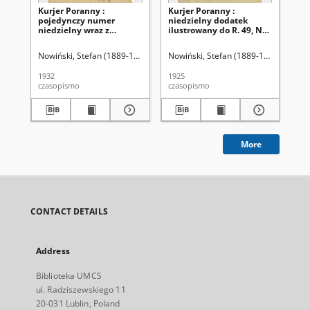
Kurjer Poranny :
Kurjer Poranny :
Kur
pojedynczy numer
niedzielny dodatek
ni
niedzielny wraz z
ilustrowany do R. 49, No
ilu
dodatkiem
355 (24 grudnia 1925)
12
ilustrowanym, No 351
Nowiński, Stefan (1889-1947). Red.
Nowiński, Stefan (1889-1947). Red.
Now
(18 grudnia 1932)
1932
1925
192
czasopismo
czasopismo
cza
More
CONTACT DETAILS
Address
Biblioteka UMCS
ul. Radziszewskiego 11
20-031 Lublin, Poland