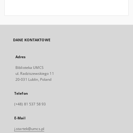
DANE KONTAKTOWE
Adres
Biblioteka UMCS
ul. Radziszewskiego 11
20-031 Lublin, Poland
Telefon
(+48) 81 537 58 93
E-Mail
j.startek@umcs.pl