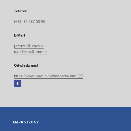
Telefon
(+48) 81 537 58 93
E-Mail
j.startek@umcs.pl
u.zielinska@umcs.pl
Odwiedź nas!
https://www.umcs.pl/pl/biblioteka.htm
Facebook
Link
zewnętrzny,
otworzy
się
w
nowej
MAPA STRONY
karcie