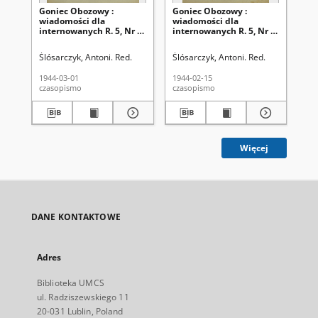
Goniec Obozowy :
Goniec Obozowy :
Go
wiadomości dla
wiadomości dla
wi
internowanych R. 5, Nr 5
internowanych R. 5, Nr 4
in
(1 marca 1944)
(15 lutego 1944)
11 
19
Ślósarczyk, Antoni. Red.
Ślósarczyk, Antoni. Red.
Śló
1944-03-01
1944-02-15
194
czasopismo
czasopismo
cza
Więcej
DANE KONTAKTOWE
Adres
Biblioteka UMCS
ul. Radziszewskiego 11
20-031 Lublin, Poland