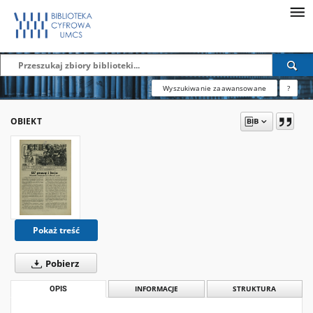
Wyszukiwanie zaawansowane
?
OBIEKT
Pokaż treść
Pobierz
OPIS
INFORMACJE
STRUKTURA