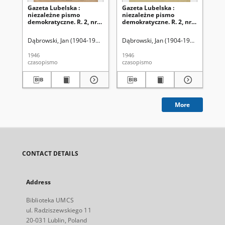
Gazeta Lubelska :
Gazeta Lubelska :
Ga
niezależne pismo
niezależne pismo
ni
demokratyczne. R. 2, nr
demokratyczne. R. 2, nr
dem
303=612 (2 listopad 1946)
210 [i. e. 211]=519 [i. e.
(2 
520] (2 sierpień 1946)
Dąbrowski, Jan (1904-1964). Red
Dąbrowski, Jan (1904-1964). Red
Dąb
1946
1946
194
czasopismo
czasopismo
cza
More
CONTACT DETAILS
Address
Biblioteka UMCS
ul. Radziszewskiego 11
20-031 Lublin, Poland