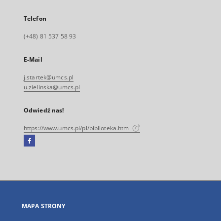
Telefon
(+48) 81 537 58 93
E-Mail
j.startek@umcs.pl
u.zielinska@umcs.pl
Odwiedź nas!
https://www.umcs.pl/pl/biblioteka.htm
Facebook
Link
zewnętrzny,
otworzy
się
w
nowej
MAPA STRONY
karcie