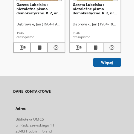
Gazeta Lubelska :
Gazeta Lubelska :
Ga
niezależne pismo
niezależne pismo
ni
demokratyczne. R. 2, nr
demokratyczne. R. 2, nr
dem
303=612 (2 listopad 1946)
210 [i. e. 211]=519 [i. e.
(2 
520] (2 sierpień 1946)
Dąbrowski, Jan (1904-1964). Red
Dąbrowski, Jan (1904-1964). Red
Dąb
1946
1946
194
czasopismo
czasopismo
cza
Więcej
DANE KONTAKTOWE
Adres
Biblioteka UMCS
ul. Radziszewskiego 11
20-031 Lublin, Poland