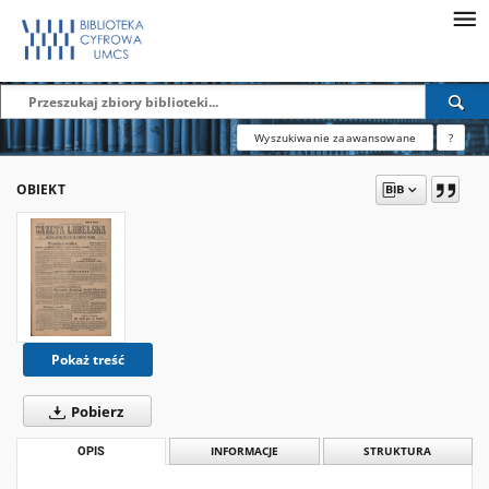
Wyszukiwanie zaawansowane
?
OBIEKT
Pokaż treść
Pobierz
OPIS
INFORMACJE
STRUKTURA