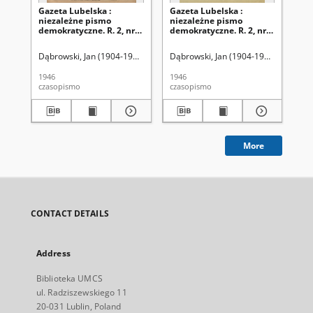
Gazeta Lubelska :
Gazeta Lubelska :
Ga
niezależne pismo
niezależne pismo
ni
demokratyczne. R. 2, nr
demokratyczne. R. 2, nr
dem
303=612 (2 listopad 1946)
210 [i. e. 211]=519 [i. e.
(2 
520] (2 sierpień 1946)
Dąbrowski, Jan (1904-1964). Red
Dąbrowski, Jan (1904-1964). Red
Dąb
1946
1946
194
czasopismo
czasopismo
cza
More
CONTACT DETAILS
Address
Biblioteka UMCS
ul. Radziszewskiego 11
20-031 Lublin, Poland