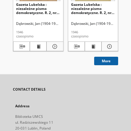
Gazeta Lubelska :
Gazeta Lubelska :
Ga
niezależne pismo
niezależne pismo
ni
demokratyczne. R. 2, nr
demokratyczne. R. 2, nr
dem
303=612 (2 listopad 1946)
210 [i. e. 211]=519 [i. e.
(2 
520] (2 sierpień 1946)
Dąbrowski, Jan (1904-1964). Red
Dąbrowski, Jan (1904-1964). Red
Dąb
1946
1946
194
czasopismo
czasopismo
cza
More
CONTACT DETAILS
Address
Biblioteka UMCS
ul. Radziszewskiego 11
20-031 Lublin, Poland