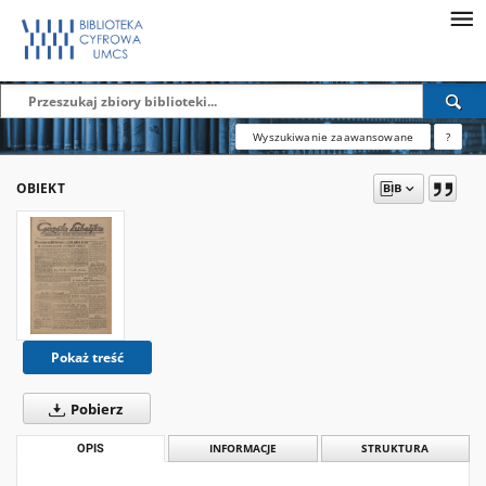
Wyszukiwanie zaawansowane
?
OBIEKT
Pokaż treść
Pobierz
OPIS
INFORMACJE
STRUKTURA