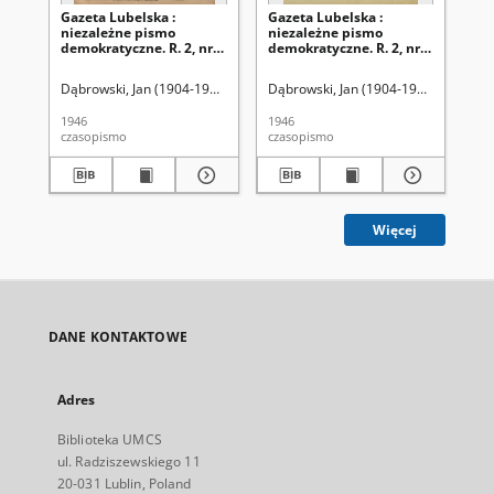
Gazeta Lubelska :
Gazeta Lubelska :
Ga
niezależne pismo
niezależne pismo
ni
demokratyczne. R. 2, nr
demokratyczne. R. 2, nr
dem
303=612 (2 listopad 1946)
210 [i. e. 211]=519 [i. e.
(2 
520] (2 sierpień 1946)
Dąbrowski, Jan (1904-1964). Red
Dąbrowski, Jan (1904-1964). Red
Dąb
1946
1946
194
czasopismo
czasopismo
cza
Więcej
DANE KONTAKTOWE
Adres
Biblioteka UMCS
ul. Radziszewskiego 11
20-031 Lublin, Poland