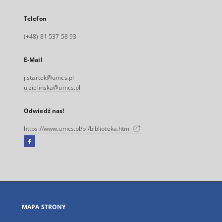
Telefon
(+48) 81 537 58 93
E-Mail
j.startek@umcs.pl
u.zielinska@umcs.pl
Odwiedź nas!
https://www.umcs.pl/pl/biblioteka.htm
Facebook
Link
zewnętrzny,
otworzy
się
w
nowej
MAPA STRONY
karcie