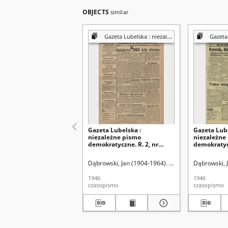
OBJECTS
similar
Gazeta Lubelska : niezależny organ demokratyczny
Gazeta Lubelsk
Gazeta Lubelska :
Gazeta Lube
niezależne pismo
niezależne
demokratyczne. R. 2, nr
demokratycz
303=612 (2 listopad 1946)
[i. e. 211]=5
sierpień 19
Dąbrowski, Jan (1904-1964). Red
Dąbrowski, 
1946
1946
czasopismo
czasopismo