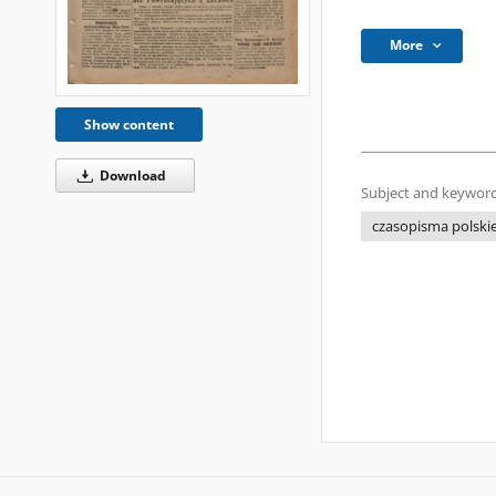
More
Show content
Download
Subject and keyword
czasopisma polski