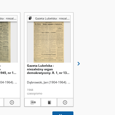
y organ demokratyczny
Gazeta Lubelska : niezależny organ demokratyczny
Gazeta Lubelska : niezależny organ demok
:
Gazeta Lubelska :
Gazeta Lubelska :
o
niezależny organ
niezależne pismo
945, nr 145
demokratyczny. R. 1, nr 13
demokratyczne. R. 2, n
(17 sierpnia 1944)
29=338 (29 stycznia 19
904-1964). Red
Dąbrowski, Jan (1904-1964). Red
Dąbrowski, Jan (1904-19
1944
1946
czasopismo
czasopismo