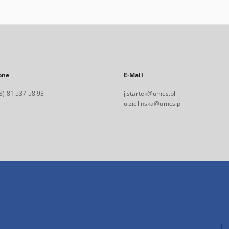
one
E-Mail
8) 81 537 58 93
j.startek@umcs.pl
u.zielinska@umcs.pl