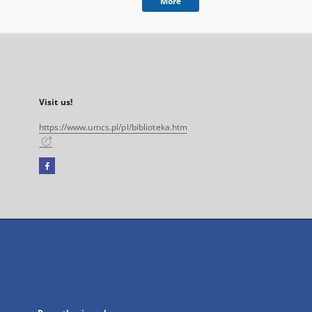
More
Visit us!
https://www.umcs.pl/pl/biblioteka.htm
Facebook
External
link,
will
open
in
a
new
tab