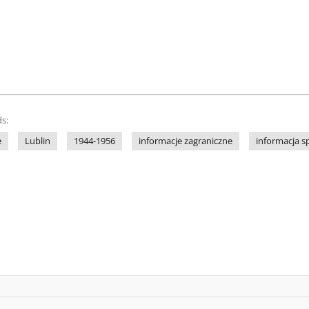
s:
e
Lublin
1944-1956
informacje zagraniczne
informacja s