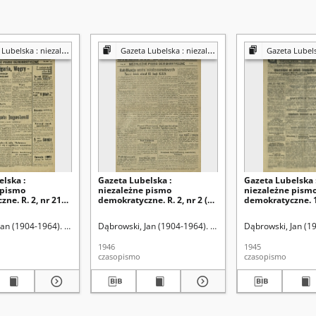
a : niezależny organ demokratyczny
Gazeta Lubelska : niezależny organ demokratyczny
Gazeta Lubelska : niezależn
lska :
Gazeta Lubelska :
Gazeta Lubelska 
 pismo
niezależne pismo
niezależne pism
ne. R. 2, nr 210
demokratyczne. R. 2, nr 2 (2
demokratyczne. 1
19 [i. e. 520] (2
stycznia 1946)
(16 lipca)
46)
Jan (1904-1964). Red
Dąbrowski, Jan (1904-1964). Red
Dąbrowski, Jan (1
1946
1945
czasopismo
czasopismo