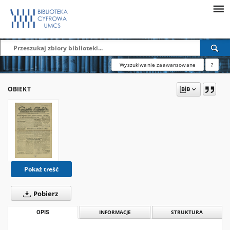
Wyszukiwanie zaawansowane
?
OBIEKT
Pokaż treść
Pobierz
OPIS
INFORMACJE
STRUKTURA