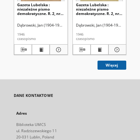
Gazeta Lubelska :
Gazeta Lubelska :
Ga
niezależne pismo
niezależne pismo
ni
demokratyczne. R. 2, nr
demokratyczne. R. 2, nr
dem
303=612 (2 listopad 1946)
210 [i. e. 211]=519 [i. e.
(2 
520] (2 sierpień 1946)
Dąbrowski, Jan (1904-1964). Red
Dąbrowski, Jan (1904-1964). Red
Dąb
1946
1946
194
czasopismo
czasopismo
cza
Więcej
DANE KONTAKTOWE
Adres
Biblioteka UMCS
ul. Radziszewskiego 11
20-031 Lublin, Poland