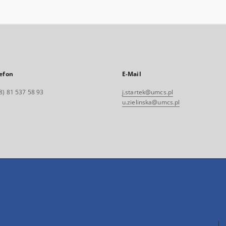
efon
E-Mail
8) 81 537 58 93
j.startek@umcs.pl
u.zielinska@umcs.pl