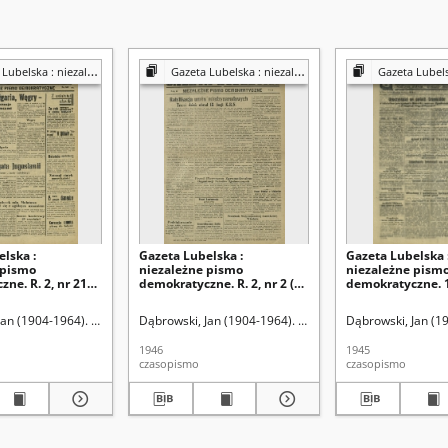
a : niezależny organ demokratyczny
Gazeta Lubelska : niezależny organ demokratyczny
Gazeta Lubelska : niezależn
lska :
Gazeta Lubelska :
Gazeta Lubelska 
 pismo
niezależne pismo
niezależne pism
ne. R. 2, nr 210
demokratyczne. R. 2, nr 2 (2
demokratyczne. 1
19 [i. e. 520] (2
stycznia 1946)
(16 lipca)
46)
Jan (1904-1964). Red
Dąbrowski, Jan (1904-1964). Red
Dąbrowski, Jan (1
1946
1945
czasopismo
czasopismo