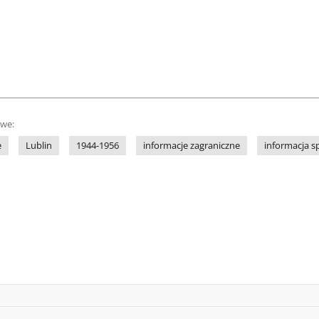
owe:
e
Lublin
1944-1956
informacje zagraniczne
informacja s