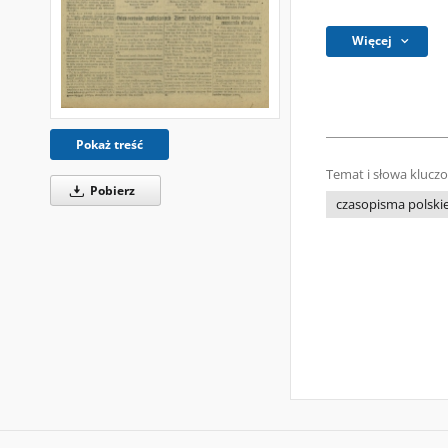
Więcej
Pokaż treść
Temat i słowa klucz
Pobierz
czasopisma polski