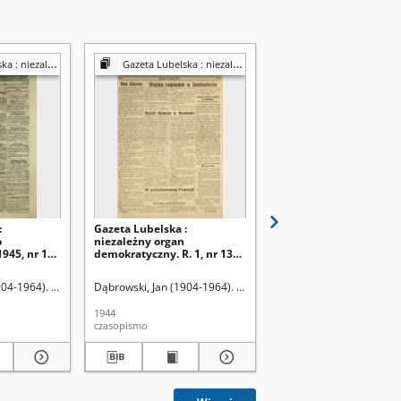
y organ demokratyczny
Gazeta Lubelska : niezależny organ demokratyczny
Gazeta Lubelska : niezależny organ demok
:
Gazeta Lubelska :
Gazeta Lubelska :
o
niezależny organ
niezależne pismo
945, nr 145
demokratyczny. R. 1, nr 13
demokratyczne. R. 2, n
(17 sierpnia 1944)
29=338 (29 stycznia 19
904-1964). Red
Dąbrowski, Jan (1904-1964). Red
Dąbrowski, Jan (1904-19
1944
1946
czasopismo
czasopismo