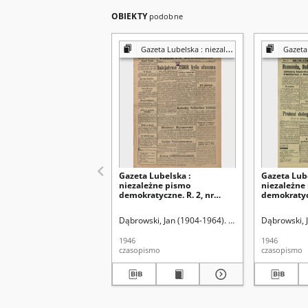
OBIEKTY
podobne
Gazeta Lubelska : niezależny organ demokratyczny
Gazeta Lubelsk
Gazeta Lubelska :
Gazeta Lube
niezależne pismo
niezależne
demokratyczne. R. 2, nr
demokratycz
303=612 (2 listopad 1946)
[i. e. 211]=5
sierpień 19
Dąbrowski, Jan (1904-1964). Red
Dąbrowski, 
1946
1946
czasopismo
czasopismo