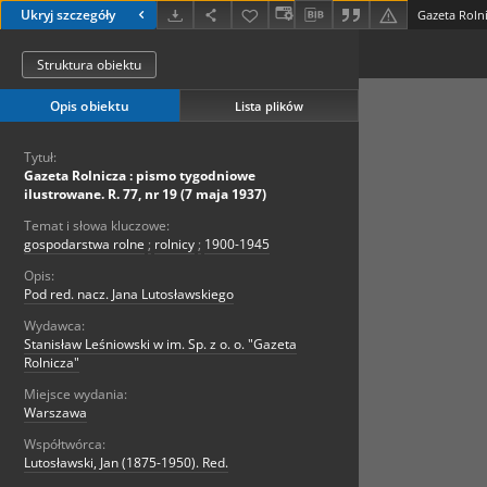
Ukryj szczegóły
Struktura obiektu
Opis obiektu
Lista plików
Tytuł:
Gazeta Rolnicza : pismo tygodniowe
ilustrowane. R. 77, nr 19 (7 maja 1937)
Temat i słowa kluczowe:
gospodarstwa rolne
;
rolnicy
;
1900-1945
Opis:
Pod red. nacz. Jana Lutosławskiego
Wydawca:
Stanisław Leśniowski w im. Sp. z o. o. "Gazeta
Rolnicza"
Miejsce wydania:
Warszawa
Współtwórca:
Lutosławski, Jan (1875-1950). Red.