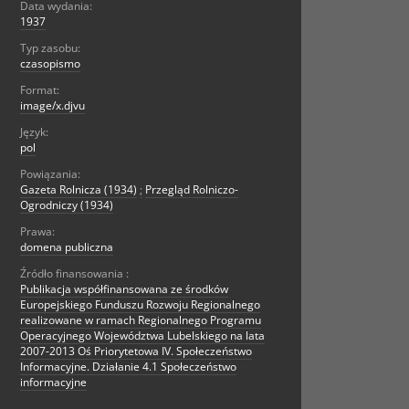
Data wydania:
1937
Typ zasobu:
czasopismo
Format:
image/x.djvu
Język:
pol
Powiązania:
Gazeta Rolnicza (1934)
;
Przegląd Rolniczo-
Ogrodniczy (1934)
Prawa:
domena publiczna
Źródło finansowania :
Publikacja współfinansowana ze środków
Europejskiego Funduszu Rozwoju Regionalnego
realizowane w ramach Regionalnego Programu
Operacyjnego Województwa Lubelskiego na lata
2007-2013 Oś Priorytetowa IV. Społeczeństwo
Informacyjne. Działanie 4.1 Społeczeństwo
informacyjne