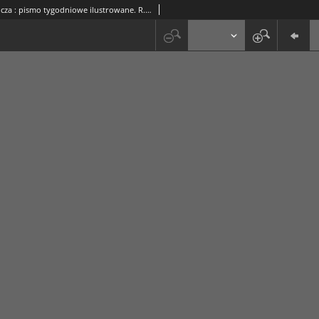
Gazeta Rolnicza : pismo tygodniowe ilustrowane. R. 77, nr 19 (7 maja 1937)