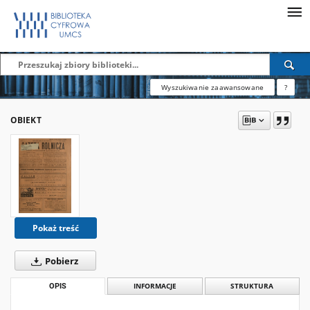
Wyszukiwanie zaawansowane
?
OBIEKT
Pokaż treść
Pobierz
OPIS
INFORMACJE
STRUKTURA