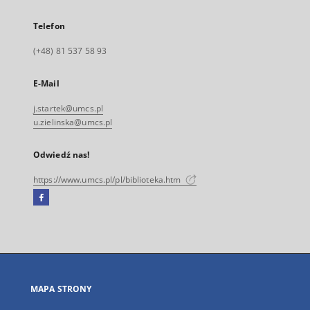
Telefon
(+48) 81 537 58 93
E-Mail
j.startek@umcs.pl
u.zielinska@umcs.pl
Odwiedź nas!
https://www.umcs.pl/pl/biblioteka.htm
Facebook
Link
zewnętrzny,
otworzy
się
w
nowej
MAPA STRONY
karcie