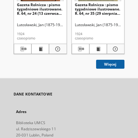
Gazeta Rolnicza : pismo
Gazeta Rolnicza : pismo
Ga
tygodniowe ilustrowane.
tygodniowe ilustrowane.
ty
R. 64, nr 24 (13 czerwca
R. 64, nr 35 (29 sierpnia
R. 
1924)
1924)
sie
Lutosławski, Jan (1875-1950). Red.
Lutosławski, Jan (1875-1950). Red.
Lut
1924
1924
192
czasopismo
czasopismo
cza
Więcej
DANE KONTAKTOWE
Adres
Biblioteka UMCS
ul. Radziszewskiego 11
20-031 Lublin, Poland