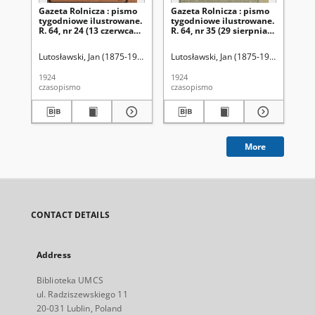
Gazeta Rolnicza : pismo
Gazeta Rolnicza : pismo
Ga
tygodniowe ilustrowane.
tygodniowe ilustrowane.
ty
R. 64, nr 24 (13 czerwca
R. 64, nr 35 (29 sierpnia
R. 
1924)
1924)
sie
Lutosławski, Jan (1875-1950). Red.
Lutosławski, Jan (1875-1950). Red.
Lut
1924
1924
192
czasopismo
czasopismo
cza
More
CONTACT DETAILS
Address
Biblioteka UMCS
ul. Radziszewskiego 11
20-031 Lublin, Poland