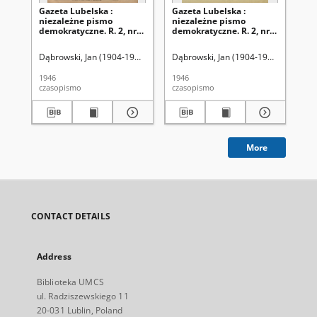
Gazeta Lubelska :
Gazeta Lubelska :
Ga
niezależne pismo
niezależne pismo
ni
demokratyczne. R. 2, nr
demokratyczne. R. 2, nr
dem
303=612 (2 listopad 1946)
210 [i. e. 211]=519 [i. e.
(2 
520] (2 sierpień 1946)
Dąbrowski, Jan (1904-1964). Red
Dąbrowski, Jan (1904-1964). Red
Dąb
1946
1946
194
czasopismo
czasopismo
cza
More
CONTACT DETAILS
Address
Biblioteka UMCS
ul. Radziszewskiego 11
20-031 Lublin, Poland