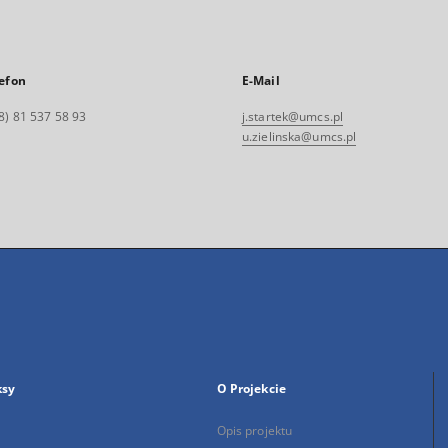
efon
E-Mail
8) 81 537 58 93
j.startek@umcs.pl
u.zielinska@umcs.pl
ksy
O Projekcie
Opis projektu