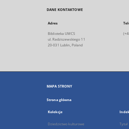
DANE KONTAKTOWE
Adres
Tel
Biblioteka UMCS
(+4
ul. Radziszewskiego 11
20-031 Lublin, Poland
MAPA STRONY
Strona główna
Kolekcje
Inde
Dziedzictwo kulturowe
Tytuł