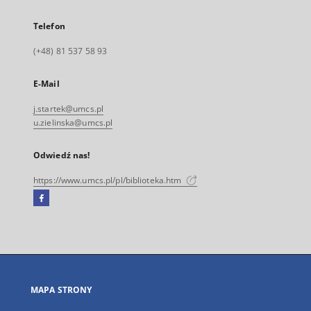
Telefon
(+48) 81 537 58 93
E-Mail
j.startek@umcs.pl
u.zielinska@umcs.pl
Odwiedź nas!
https://www.umcs.pl/pl/biblioteka.htm
Facebook
Link
zewnętrzny,
otworzy
się
w
nowej
MAPA STRONY
karcie