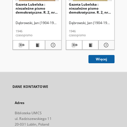
Gazeta Lubelska :
Gazeta Lubelska :
Ga
niezależne pismo
niezależne pismo
ni
demokratyczne. R. 2, nr
demokratyczne. R. 2, nr
dem
303=612 (2 listopad 1946)
210 [i. e. 211]=519 [i. e.
(2 
520] (2 sierpień 1946)
Dąbrowski, Jan (1904-1964). Red
Dąbrowski, Jan (1904-1964). Red
Dąb
1946
1946
194
czasopismo
czasopismo
cza
Więcej
DANE KONTAKTOWE
Adres
Biblioteka UMCS
ul. Radziszewskiego 11
20-031 Lublin, Poland