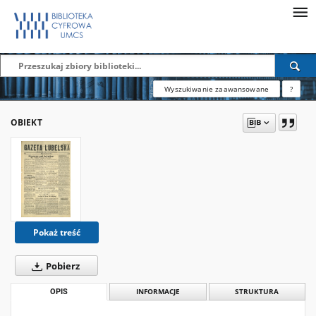
Wyszukiwanie zaawansowane
?
OBIEKT
Pokaż treść
Pobierz
OPIS
INFORMACJE
STRUKTURA