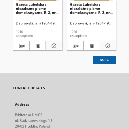
Gazeta Lubelska :
Gazeta Lubelska :
Ga
niezależne pismo
niezależne pismo
ni
demokratyczne. R. 2, nr
demokratyczne. R. 2, nr
dem
303=612 (2 listopad 1946)
210 [i. e. 211]=519 [i. e.
(2 
520] (2 sierpień 1946)
Dąbrowski, Jan (1904-1964). Red
Dąbrowski, Jan (1904-1964). Red
Dąb
1946
1946
194
czasopismo
czasopismo
cza
More
CONTACT DETAILS
Address
Biblioteka UMCS
ul. Radziszewskiego 11
20-031 Lublin, Poland