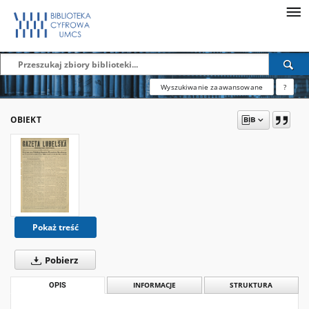
Wyszukiwanie zaawansowane
?
OBIEKT
Pokaż treść
Pobierz
OPIS
INFORMACJE
STRUKTURA