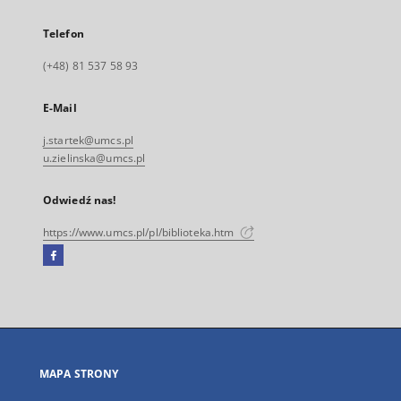
Telefon
(+48) 81 537 58 93
E-Mail
j.startek@umcs.pl
u.zielinska@umcs.pl
Odwiedź nas!
https://www.umcs.pl/pl/biblioteka.htm
Facebook
Link
zewnętrzny,
otworzy
się
w
nowej
MAPA STRONY
karcie