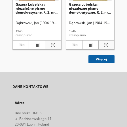
Gazeta Lubelska :
Gazeta Lubelska :
Ga
niezależne pismo
niezależne pismo
ni
demokratyczne. R. 2, nr
demokratyczne. R. 2, nr
dem
303=612 (2 listopad 1946)
210 [i. e. 211]=519 [i. e.
(2 
520] (2 sierpień 1946)
Dąbrowski, Jan (1904-1964). Red
Dąbrowski, Jan (1904-1964). Red
Dąb
1946
1946
194
czasopismo
czasopismo
cza
Więcej
DANE KONTAKTOWE
Adres
Biblioteka UMCS
ul. Radziszewskiego 11
20-031 Lublin, Poland