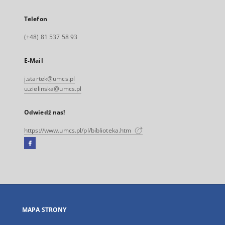
Telefon
(+48) 81 537 58 93
E-Mail
j.startek@umcs.pl
u.zielinska@umcs.pl
Odwiedź nas!
https://www.umcs.pl/pl/biblioteka.htm
Facebook
Link
zewnętrzny,
otworzy
się
w
nowej
MAPA STRONY
karcie