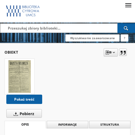
Wyszukiwanie zaawansowane
?
OBIEKT
Pokaż treść
Pobierz
OPIS
INFORMACJE
STRUKTURA