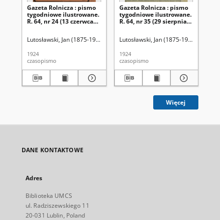
Gazeta Rolnicza : pismo
Gazeta Rolnicza : pismo
Ga
tygodniowe ilustrowane.
tygodniowe ilustrowane.
ty
R. 64, nr 24 (13 czerwca
R. 64, nr 35 (29 sierpnia
R. 
1924)
1924)
sie
Lutosławski, Jan (1875-1950). Red.
Lutosławski, Jan (1875-1950). Red.
Lut
1924
1924
192
czasopismo
czasopismo
cza
Więcej
DANE KONTAKTOWE
Adres
Biblioteka UMCS
ul. Radziszewskiego 11
20-031 Lublin, Poland