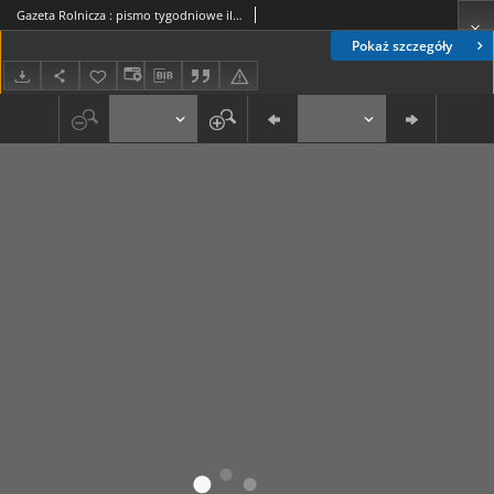
Gazeta Rolnicza : pismo tygodniowe ilustrowane. R. 74, nr 27-28 (13 lipca 1934)
Pokaż szczegóły