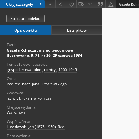
Ukryj szczegóły
Struktura obiektu
Opis obiektu
Lista plików
Tytuł:
Gazeta Rolnicza : pismo tygodniowe
ilustrowane. R. 74, nr 26 (29 czerwca 1934)
Temat i słowa kluczowe:
gospodarstwa rolne
;
rolnicy
;
1900-1945
Opis:
Pod red. nacz. Jana Lutosławskiego
Wydawca:
[s. n.] ; Drukarnia Rolnicza
Miejsce wydania:
Warszawa
Współtwórca:
Lutosławski, Jan (1875-1950). Red.
Data wydania: