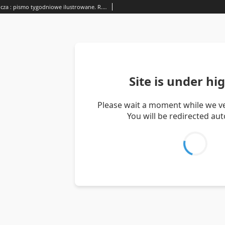
Gazeta Rolnicza : pismo tygodniowe ilustrowane. R. 74, nr 26 (29 czerwca 1934)