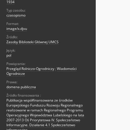
1934
Typ zasobu:
czasopismo
Format:
image/x.djvu
Źródło:
Zasoby Biblioteki Głównej UMCS
Język:
pol
Powiązania:
Przegląd Rolniczo-Ogrodniczy
;
Wiadomości
Ogrodnicze
Prawa:
domena publiczna
Źródło finansowania :
Publikacja współfinansowana ze środków
Europejskiego Funduszu Rozwoju Regionalnego
realizowane w ramach Regionalnego Programu
Operacyjnego Województwa Lubelskiego na lata
2007-2013 Oś Priorytetowa IV. Społeczeństwo
Informacyjne. Działanie 4.1 Społeczeństwo
informacyjne