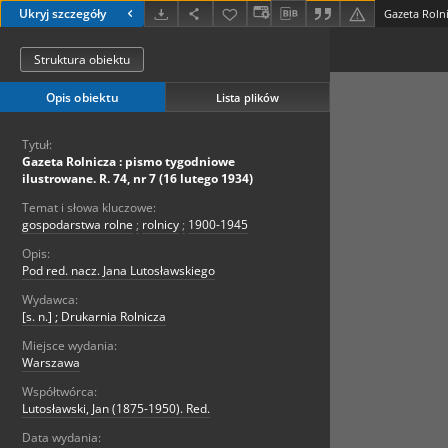
Ukryj szczegóły
Struktura obiektu
Opis obiektu
Lista plików
Tytuł:
Gazeta Rolnicza : pismo tygodniowe
ilustrowane. R. 74, nr 7 (16 lutego 1934)
Temat i słowa kluczowe:
gospodarstwa rolne
;
rolnicy
;
1900-1945
Opis:
Pod red. nacz. Jana Lutosławskiego
Wydawca:
[s. n.] ; Drukarnia Rolnicza
Miejsce wydania:
Warszawa
Współtwórca:
Lutosławski, Jan (1875-1950). Red.
Data wydania: