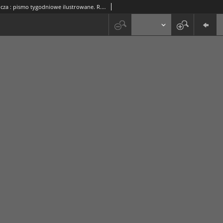
Gazeta Rolnicza : pismo tygodniowe ilustrowane. R. 74, nr 7 (16 lutego 1934)