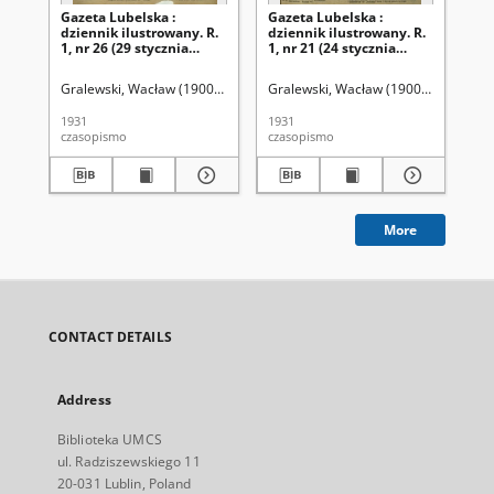
Gazeta Lubelska :
Gazeta Lubelska :
Ga
dziennik ilustrowany. R.
dziennik ilustrowany. R.
dzi
1, nr 26 (29 stycznia
1, nr 21 (24 stycznia
1, 
1931)
1931)
19
Gralewski, Wacław (1900-1972). Red.
Gralewski, Wacław (1900-1972). Red.
Gra
1931
1931
193
czasopismo
czasopismo
cza
More
CONTACT DETAILS
Address
Biblioteka UMCS
ul. Radziszewskiego 11
20-031 Lublin, Poland