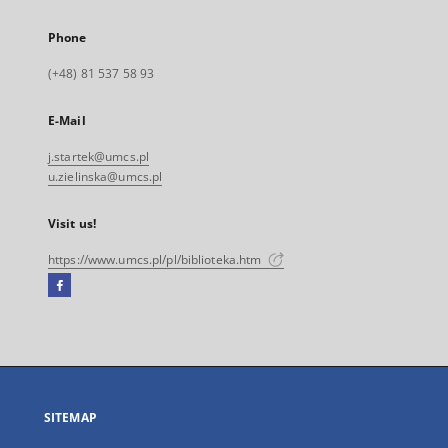
Phone
(+48) 81 537 58 93
E-Mail
j.startek@umcs.pl
u.zielinska@umcs.pl
Visit us!
https://www.umcs.pl/pl/biblioteka.htm
Facebook
External
link,
will
open
in
a
SITEMAP
new
tab