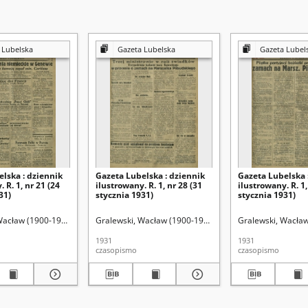
 Lubelska
Gazeta Lubelska
Gazeta Lubel
lska : dziennik
Gazeta Lubelska : dziennik
Gazeta Lubelska 
 R. 1, nr 21 (24
ilustrowany. R. 1, nr 28 (31
ilustrowany. R. 1,
31)
stycznia 1931)
stycznia 1931)
Wacław (1900-1972). Red.
Gralewski, Wacław (1900-1972). Red.
Gralewski, Wacław
1931
1931
czasopismo
czasopismo