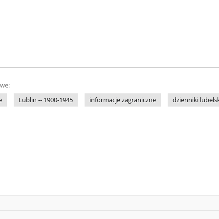
owe:
e
Lublin -- 1900-1945
informacje zagraniczne
dzienniki lubels