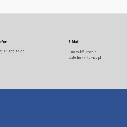
efon
E-Mail
8) 81 537 58 93
j.startek@umcs.pl
u.zielinska@umcs.pl