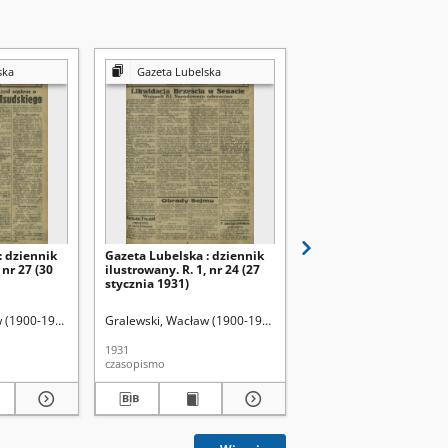
ska
Gazeta Lubelska
Gazeta Lubelska
: dziennik
Gazeta Lubelska : dziennik
Gazeta Lubelska : dzie
 nr 27 (30
ilustrowany. R. 1, nr 24 (27
ilustrowany. R. 1, nr 23
stycznia 1931)
stycznia 1931)
 (1900-1972). Red.
Gralewski, Wacław (1900-1972). Red.
Gralewski, Wacław (1900
1931
1931
czasopismo
czasopismo