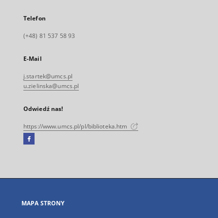
Telefon
(+48) 81 537 58 93
E-Mail
j.startek@umcs.pl
u.zielinska@umcs.pl
Odwiedź nas!
https://www.umcs.pl/pl/biblioteka.htm
Facebook
Link
zewnętrzny,
otworzy
się
w
nowej
MAPA STRONY
karcie