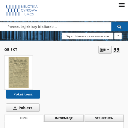
Wyszukiwanie zaawansowane
?
OBIEKT
Pokaż treść
Pobierz
OPIS
INFORMACJE
STRUKTURA