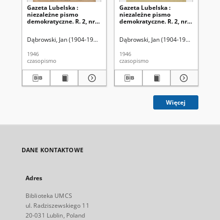
Gazeta Lubelska :
Gazeta Lubelska :
Ga
niezależne pismo
niezależne pismo
ni
demokratyczne. R. 2, nr
demokratyczne. R. 2, nr
dem
303=612 (2 listopad 1946)
210 [i. e. 211]=519 [i. e.
(2 
520] (2 sierpień 1946)
Dąbrowski, Jan (1904-1964). Red
Dąbrowski, Jan (1904-1964). Red
Dąb
1946
1946
194
czasopismo
czasopismo
cza
Więcej
DANE KONTAKTOWE
Adres
Biblioteka UMCS
ul. Radziszewskiego 11
20-031 Lublin, Poland