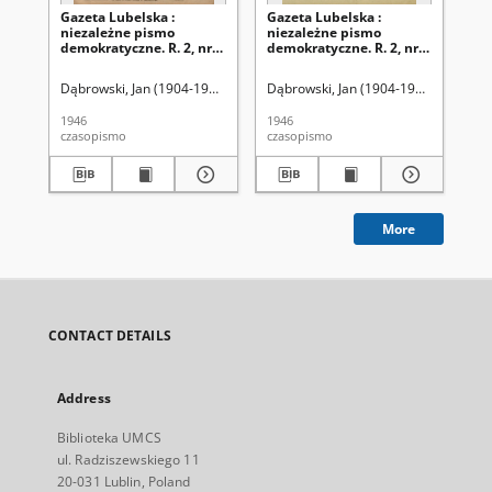
Gazeta Lubelska :
Gazeta Lubelska :
Ga
niezależne pismo
niezależne pismo
ni
demokratyczne. R. 2, nr
demokratyczne. R. 2, nr
dem
303=612 (2 listopad 1946)
210 [i. e. 211]=519 [i. e.
(2 
520] (2 sierpień 1946)
Dąbrowski, Jan (1904-1964). Red
Dąbrowski, Jan (1904-1964). Red
Dąb
1946
1946
194
czasopismo
czasopismo
cza
More
CONTACT DETAILS
Address
Biblioteka UMCS
ul. Radziszewskiego 11
20-031 Lublin, Poland